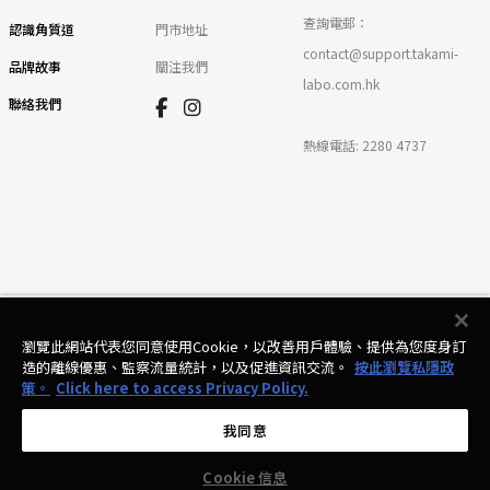
查詢電郵：
認識角質道
門市地址
contact@support.takami-
品牌故事
關注我們
labo.com.hk
聯絡我們
熱線電話:
2280 4737
瀏覽此網站代表您同意使用Cookie，以改善用戶體驗、提供為您度身訂
© Takami 2025
造的離線優惠、監察流量統計，以及促進資訊交流。
按此瀏覽私隱政
策。
Click here to access Privacy Policy.
條款及細則
・
私隱政策
・
個人資料收集聲明
・
網站地圖
・
Cookies 列表
我同意
聯絡我們!
Cookie 信息