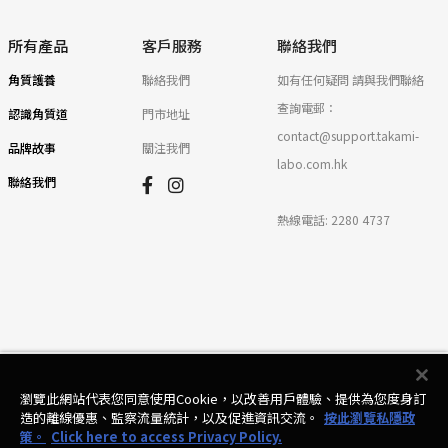
所有產品
客戶服務
聯絡我們
角質護養
聯絡我們
如有任何疑問 請與我們聯絡
查詢電郵：
認識角質道
門市地址
contact@support.takami-
品牌故事
關注我們
labo.com.hk
聯絡我們
熱線電話:
2280 4737
瀏覽此網站代表您同意使用Cookie，以改善用戶體驗、提供為您度身訂
© Takami 2025
造的離線優惠、監察流量統計，以及促進資訊交流。
按此瀏覽私隱政
策。
Click here to access Privacy Policy.