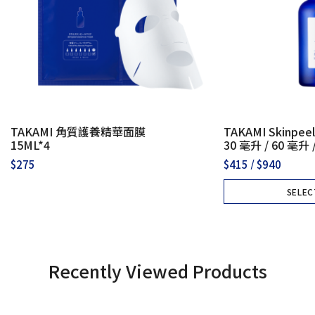
TAKAMI 角質護養精華面膜
TAKAMI Skinpe
15ML*4
30 毫升 / 60 毫升 
$
275
$
415
/
$
940
SELEC
ADD
Recently Viewed Products